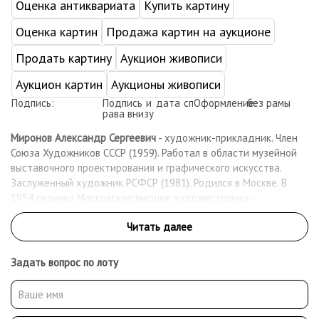
Оценка антиквариата
Купить картину
Оценка картин
Продажа картин на аукционе
Продать картину
Аукцион живописи
Аукцион картин
Аукционы живописи
Подпись:
Подпись и дата сп
Оформление:
без рамы
рава внизу
Миронов Александр Сергеевич
- художник-прикладник. Член
Союза Художников СССР (1959). Работал в области музейной
выставочного проектирования и графического искусства.
Заслуженный художник РСФСР (1981). Родился в Москве. В
1954 окончил Московское высшее художественно-
промышленное училище (Строгановское). С 1955 года работы
художника экспонируются на выставках.
Задать вопрос по лоту