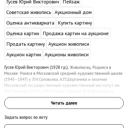
Гусев Юрий Викторович
Пейзаж
Советская живопись
Аукционный дом
Оценка антиквариата
Купить картину
Оценка картин
Продажа картин на аукционе
Продать картину
Аукцион живописи
Аукцион картин
Аукционы живописи
Гусев Юрий Викторович (1928 г.р.).
Живописец. Родился в
Москве. Учился в Московской средней художественной школе
(1943–1947) у Л.Н.Соловьева, А.П.Шоргачева и окончил
Московский государственный художественный институт им.
В.И.Сурикова (1947–1951) по мастерской Ф.А.Модорова и
Д.К.Мочальского (дипломная работа «Групповой портрет в
лаборатории профессора Лепешинской»). Руководил
Московской средней художественной школой (1953–1957). С
1954 участник московских, республиканских и всесоюзных
Задать вопрос по лоту
выставок. Член Союза художников СССР (1958). Известность
ему принесли работы «Биохимики» (1959) и «Учёные» (1960).