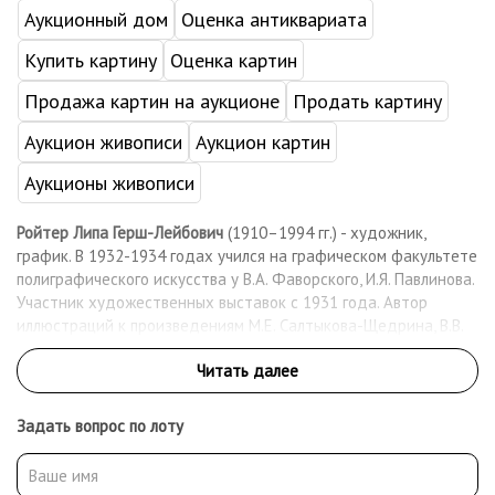
Аукционный дом
Оценка антиквариата
Купить картину
Оценка картин
Продажа картин на аукционе
Продать картину
Аукцион живописи
Аукцион картин
Аукционы живописи
Ройтер Липа Герш-Лейбович
(1910–1994 гг.) - художник,
график. В 1932-1934 годах учился на графическом факультете
полиграфического искусства у В.А. Фаворского, И.Я. Павлинова.
Участник художественных выставок с 1931 года. Автор
иллюстраций к произведениям М.Е. Салтыкова-Щедрина, В.В.
Маяковского, а также серий линогравюр. Работы художника
хранятся в ГТГ, ГМИИ им. А.С. Пушкина и других музеях.
Задать вопрос по лоту