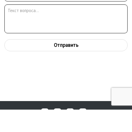
кинофильму «Иван Грозный»), М. Роммом, Е. Дзиганом, А.
Миттой, Ю. Вышинским и другими. Персональная выставка П.Д.
Киселева прошла в 1979 г. в Москве. Его работы хранятся в
ГМИИ им. А.С. Пушкина, ГРМ, в Музее-квартире А.С. Пушкина, во
многих региональных музеях.
Отправить
Любые вопросы, жалобы или пожелания по работе аукциона вы