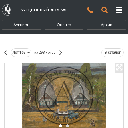
АУКЦИОННЫЙ ДОМ №1
Аукцион
Оценка
Архив
Лот
168
из 298 лотов
В каталог