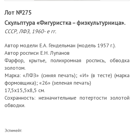
Лот №275
Скульптура «Фигуристка – физкультурница».
СССР, ЛФЗ, 1960- е гг.
Автор модели Е.А. Гендельман (модель 1957 г.).
Автор росписи Е.Н. Лупанов
Фарфор, крытье, полихромная роспись, обводка
золотом.
Марка: «ЛФЗ» (синяя печать); «И» (в тесте) (марка
формовщика); «26» (зеленая печать)
17,5х15,5х8,5 см.
Сохранность: незначительные потертости золотой
обводки.
Эстимейт: