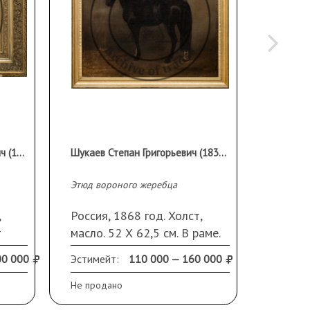
Проскурнин Иван Михайлович (1852 — 1901)
Шукаев Степан Григорьевич (1830-1883)
Этюд вороного жеребца
Папорот
,
Россия, 1868 год. Холст,
Россия
т
масло. 52 Х 62,5 см. В раме.
картон
Экспертиза ВХНРЦ им. И.Э.
41,4 с
00 000
Эстимейт:
110 000 — 160 000
Эстиме
ем
Грабаря (эксперты Горячева
Дата с
инную
Т.П., Бурцева Э.М. 1997 год)
стекло
Не продано
Не прод
повреж