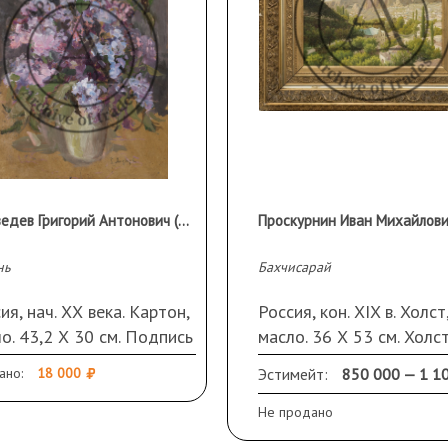
Медведев Григорий Антонович (1868–1944)
нь
Бахчисарай
ия, нач. ХХ века. Картон,
Россия, кон. XIX в. Холст
о. 43,2 Х 30 см. Подпись
масло. 36 Х 53 см. Холс
ва внизу
дублирован. Авторская
ано:
18 000
Эстимейт:
850 000 — 1 1
подпись в правом нижн
углу. Оформлена в стар
Не продано
раму