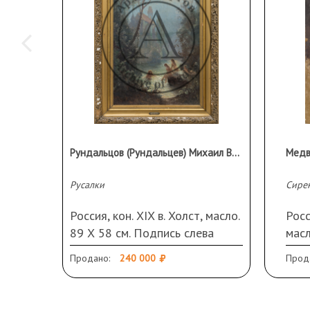
Рундальцов (Рундальцев) Михаил Викторович (1871-1935)
Русалки
Сире
Россия, кон. XIX в. Холст, масло.
Росс
89 Х 58 см. Подпись слева
масл
внизу. Загрязнения. Оформлена
спра
Продано:
240 000
Прод
в старинную раму (сколы)