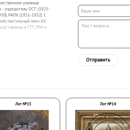
ожественном училище
н - учредитель ОСТ (1925-
0), РАПХ (1931-1932). С
 Действительный член АХ
редставлены в ГТГ, ГРМ и
Отправить
Лот №13
Лот №14