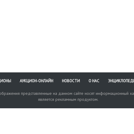
ЦИОНЫ
АУКЦИОН-ОНЛАЙН
НОВОСТИ
О НАС
ЭНЦИКЛОПЕД
зображения представленные на данном сайте носят информационный ха
является рекламным продуктом.
кая поддержка
Оплата и доставка
Политика конфиденциальнос
Любые в
отправи
© 2017-2026. Аукционный Дом №1