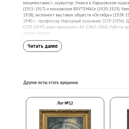
монументалист, скульптор. Учился в Харьковском худ
(1915-1917) и московском ВХУТЕМАСе (1920-1925). Чле
1928), экспонент выставок обществ «Октябрь» (1928-193
1940 г. - профессор. Народный художник СССР (1936).
СССР (1947), вице-президент АХ (1962-1966). Работы п
других музеях
Другие лоты этого аукциона
Лот №12