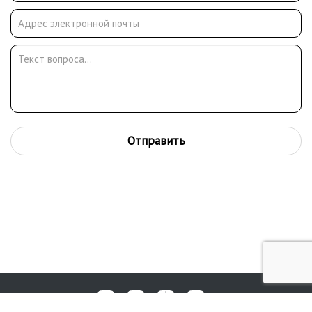
«Пиковая дама», «Севильский цирюльник»).
В 1935 г. учился в Изолитинтитуте при Московском институте
повы¬шения квалификации. Участник Великой Отечественной
войны. Участник всесоюзных художественных выставок (1950,
1951). Состоялись 5 персональных выставок в Москве и других
городах России.
Работы находятся в музеях Москвы, Красноярска, Иркутска,
Донецка.
Отправить