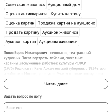
Советская живопись
Аукционный дом
Оценка антиквариата
Купить картину
Оценка картин
Продажа картин на аукционе
Продать картину
Аукцион живописи
Аукцион картин
Аукционы живописи
Попов Борис Никанорович
- живописец, театральный
художник. Писал портреты, пейзажи, сюжетные
картины. Заслуженный работник культуры РСФСР
(1975). Родился в г.Кемь Архангельской губернии, с 1934 г. жил
и работал в Москве, где и умер. Учился в школе-коммуне им.
П.Н.Лапшинского (1921–1926) у Я.А.Башилова и в Московском
техникуме изобразительных искусств «Памяти 1905 года»
(1926–1930) у Е.Н.Якуба и С.Н.Николаевского (1926). В 1929 г.
принял участие в Международной выставке студенческих
Задать вопрос по лоту
работ в Лондоне. В 1930–1933 гг. работал художником-
постановщиком в театрах Владивостока, Ачинска и других
городов Дальнего Востока и Сибири («Борис Годунов»,