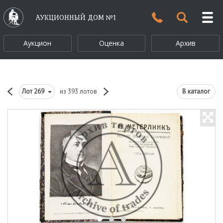
АУКЦИОННЫЙ ДОМ №1
Аукцион
Оценка
Архив
Лот
269
из 393 лотов
В каталог