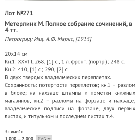
Лот №271
Метерлинк М. Полное собрание сочинений, в
4 тт.
Петроград: Изд. А.Ф. Маркс, [1915]
20х14 см
Кн.1: XXVIII, 268, [1] с., 1 л. фронт. (портр.); 248 с.
Кн.2: 410, [1] с.; 290, [2] с.
В двух твердых владельческих переплетах.
Сохранность: потертости переплетов; кн.1 – разлом
в блоке; на нахзаце штампы и пометки книжных
магазинов; кн.2 – разломы на форзаце и нахзаце;
владельческие подписи на форзаце, двух первых
листах, и титульном и последнем листах т.4.
Эстимейт:
1 000 — 2 000