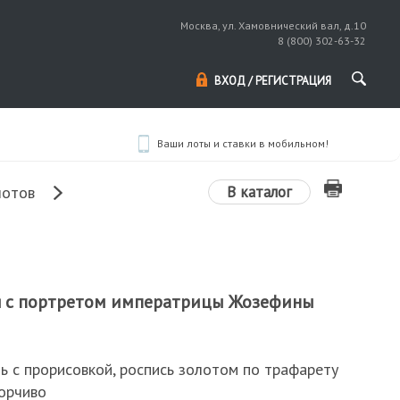
Москва, ул. Хамовнический вал, д.10
8 (800) 302-63-32
ВХОД / РЕГИСТРАЦИЯ
Ваши лоты и ставки в мобильном!
В каталог
лотов
я с портретом императрицы Жозефины
ь с прорисовкой, роспись золотом по трафарету
борчиво