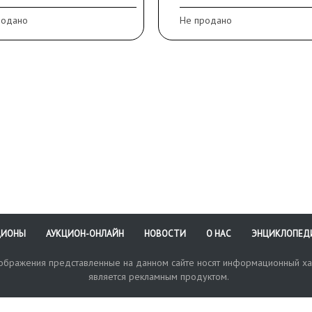
ок нет
Сохранность:
родано
Не продано
х35,5х26,5 см
незначительные потерт
анность:
позолоты
начительные потертости
фекты массы.
ЦИОНЫ
АУКЦИОН-ОНЛАЙН
НОВОСТИ
О НАС
ЭНЦИКЛОПЕД
зображения представленные на данном сайте носят информационный ха
является рекламным продуктом.