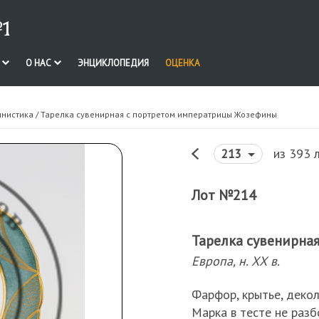
1
И
О НАС
ЭНЦИКЛОПЕДИЯ
ОЦЕНКА
инистика
/ Тарелка сувенирная с портретом императрицы Жозефины
из 393 
213
Лот №214
Тарелка сувенирна
Европа, н. ХХ в.
Фарфор, крытье, декол
Марка в тесте не раз