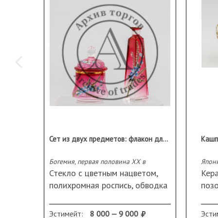
Сет из двух предметов: флакон для духов и баночка для крема
Богемия, первая половина ХХ в
Япони
Стекло с цветным нацветом,
Кера
полихромная роспись, обводка
позо
золотом
надг
Высота флакона 14,5 см;
рел
Эстимейт:
8 000 — 9 000
Эсти