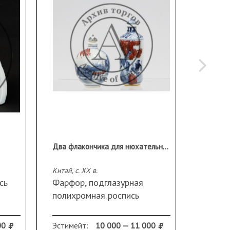
Два флакончика для нюхательной соли
Флакон 
Китай, с. ХХ в.
Германия
сь
Фарфор, подглазурная
Фарфор
полихромная роспись
полихр
Марки на исподе дна
трафа
Высота 10,5 см., 8,0 см
Марка:
00
Эстимейт:
10 000 — 11 000
Эстиме