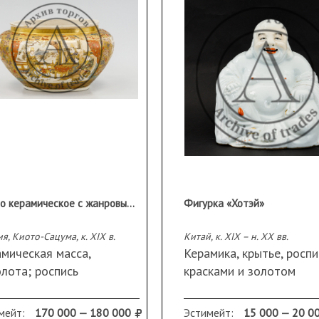
Кашпо керамическое с жанровыми сценами в резервах
Фигурка «Хотэй»
я, Киото-Сацума, к. XIX в.
Китай, к. XIX – н. ХХ вв.
мическая масса,
Керамика, крытье, роспи
лота; роспись
красками и золотом
лазурная полихромная,
Марки на исподе дна
ьеф
16,5х15,5х11,5 см
мейт:
170 000 — 180 000
Эстимейт:
15 000 — 20 0