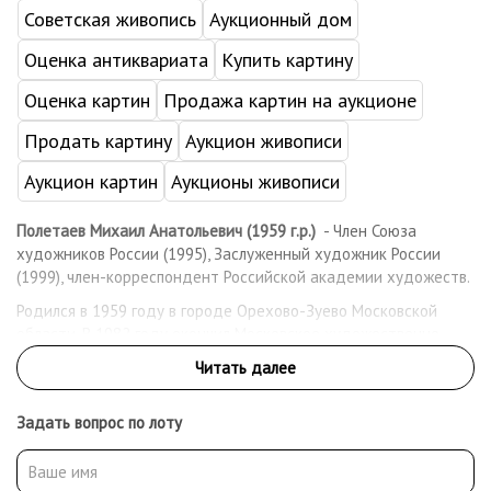
Советская живопись
Аукционный дом
Оценка антиквариата
Купить картину
Оценка картин
Продажа картин на аукционе
Продать картину
Аукцион живописи
Аукцион картин
Аукционы живописи
Полетаев Михаил Анатольевич (1959 г.р.)
- Член Союза
художников России (1995), Заслуженный художник России
(1999), член-корреспондент Российской академии художеств.
Родился в 1959 году в городе Орехово-Зуево Московской
области. В 1982 году окончил Московское художественно-
промышленное училище имени М.И. Калинина. В 1988 году
окончил Московскую государственную художественно-
промышленную академию имени С.Г. Строганова, отделение
Задать вопрос по лоту
монументально-декоративной живописи (мастерская О.П.
Филатчева). Стажировался в Творческих мастерских
Российской академии художеств (руководители – А.П. Ткачёв,