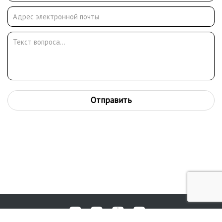
С.П. Ткачёв). С 2018 работает года в Студии военных
художников имени М.Б. Грекова . Доцент кафедры рисунка
Московского государственного художественного института
имени В.И. Сурикова (2011)
Награждён: орденом “Преподобного Сергия Радонежского” III
степени, медалью «Шувалов» Российской академии
художеств, орденом “Дружбы народов”.
Отправить