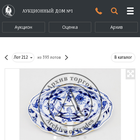
АУКЦИОННЫЙ ДОМ №1
Аукцион
Оценка
Архив
Лот
212
из 393 лотов
В каталог