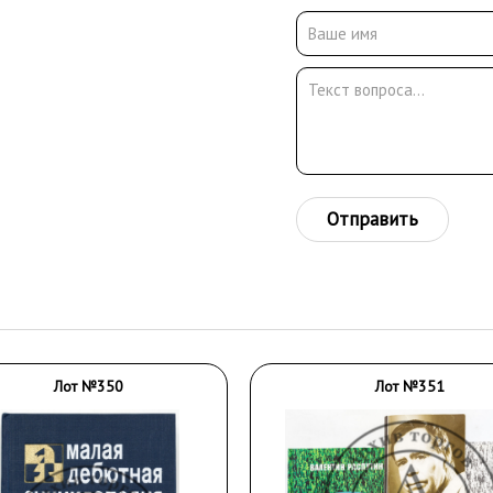
Отправить
Лот №350
Лот №351