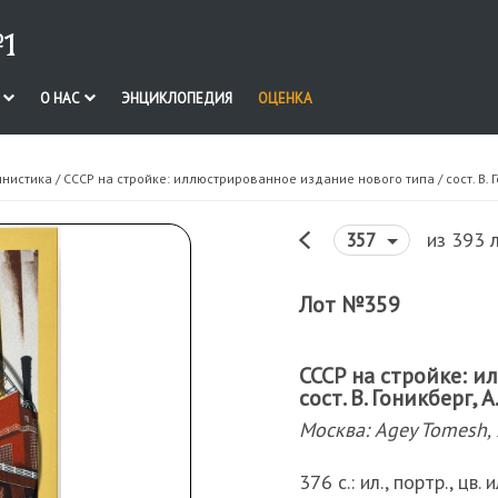
1
И
О НАС
ЭНЦИКЛОПЕДИЯ
ОЦЕНКА
инистика
/ СССР на стройке: иллюстрированное издание нового типа / сост. В. 
из 393 
357
Лот №359
СССР на стройке: и
сост. В. Гоникберг,
Москва: Agey Tomesh,
376 с.: ил., портр., цв.