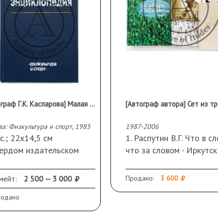
[Автограф Г.К. Каспарова] Малая дебютная энциклопедия / Сост. Я.Б. Эстрин
а: Физкультура и спорт, 1985
1987-2006
с.; 22х14,5 см
1. Распутин В.Г. Что в сл
вердом издательском
что за словом - Иркутск
плете и суперобложке.
Вост.-Сиб. кн. изд-во, 19
обороте форзаца
333, [2] с., 1 л. портр.; 
мейт:
2 500 — 3 000
Продано:
3 600
твенная надпись Г.К.
см
родано
арова: «Лене учись! И
В твердом издательско
миная меня Я уже это
переплете.