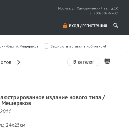
Москва, ул. Хамовнический вал, д.10
8 (800) 302-63-32
ВХОД / РЕГИСТРАЦИЯ
Гоникберг, А. Мещеряков
Ваши лоты и ставки в мобильном!
В каталог
лотов
ллюстрированное издание нового типа /
 А. Мещеряков
 2011
 ил.; 24х25см