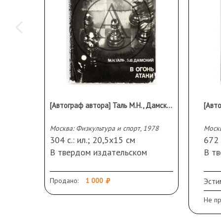
[Автограф автора] Таль М.Н., Дамский Я.В. В огонь атаки
Москва: Физкультура и спорт, 1978
Москв
304 с.: ил.; 20,5х15 см
672 
В твердом издательском
В т
переплете и суперобложке.
пере
На форзаце автограф М.Н.
На 
Продано:
1 000
Эсти
Таля.
дарс
Не п
Сохранность: замины, утрата
Касп
фрагментов и реставрация
вспо