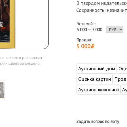
В твердом издательск
Сохранность: незначит
Эстимейт:
5 000 — 7 000
Продан:
5 000
 не является рекламным
ских целях запрещено.
Аукционный дом
Оце
Оценка картин
Прода
Аукцион живописи
А
Задать вопрос по лоту