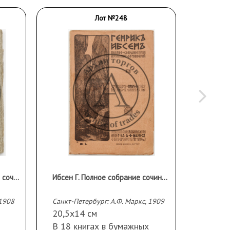
Лот №248
Гауптман Г. Полное собрание сочинений в 3 тт.
Ибсен Г. Полное собрание сочинений в 4 тт. / перевод с датско-норвежского А. и П. Ганзен
 1908
Санкт-Петербург: А.Ф. Маркс, 1909
[Москва]
20,5х14 см
115 с.
В 18 книгах в бумажных
В бум