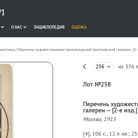
1
И
О НАС
ЭНЦИКЛОПЕДИЯ
ОЦЕНКА
инистика
/ Перечень художественных произведений Цветковской галереи - [2-е
из 376 
256
Лот №258
Перечень художест
галереи — [2-е изд.]
Москва, 1915
[4], 106 с., 12 л. ил.; 2