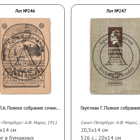
Лот №246
Лот №247
Мей Л.А. Полное собрание сочинений в 2 тт., книги 2-8 — 4-е изд., вновь просм. и доп.
-Петербург: А.Ф. Маркс, 1911
Санкт-Петербург: А.Ф. Маркс,
5х14 см
20,5х14 см
иг в бумажных
526 с.; 20х14 см