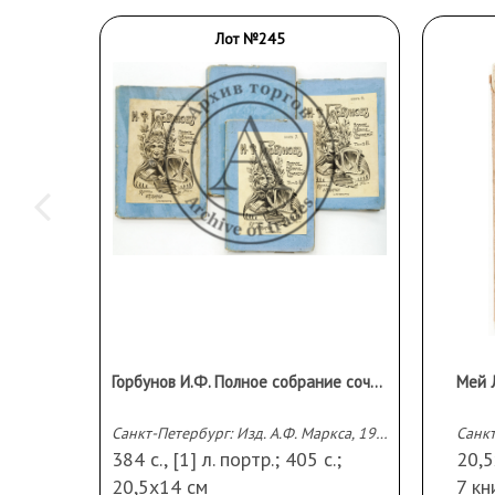
Лот №245
Горбунов И.Ф. Полное собрание сочинений в 2 тт. (в 4 книгах) — 3-е изд.
Санкт-Петербург: Изд. А.Ф. Маркса, 1904
Санкт
384 с., [1] л. портр.; 405 с.;
20,
20,5х14 см
7 кн