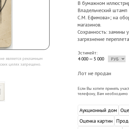
В бумажном иллюстрир
Владельческий штамп 
С.М. Ефимова»; на об
магазинов.
Сохранность: замины 
загрязнение переплета
Эстимейт:
 не является рекламным
4 000 — 5 000
ских целях запрещено.
Лот не продан
Если Вы хотите принять учас
телефону, Вам необходимо
Аукционный дом
Оце
Оценка картин
Прода