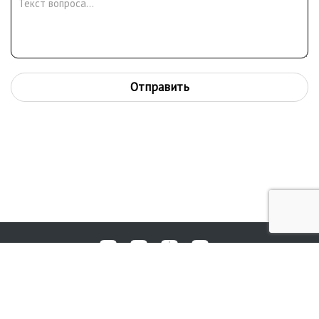
Отправить
Любые вопросы, жалобы или пожелания по работе аукциона вы
© 2017-2026. Аукционный Дом №1
можете отправить нам через форму обратной связи: