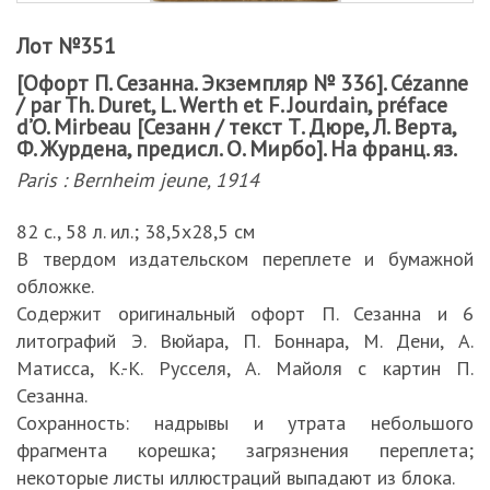
Лот №351
[Офорт П. Сезанна. Экземпляр № 336]. Cézanne
/ par Th. Duret, L. Werth et F. Jourdain, préface
d’O. Mirbeau [Сезанн / текст Т. Дюре, Л. Верта,
Ф. Журдена, предисл. О. Мирбо]. На франц. яз.
Paris : Bernheim jeune, 1914
82 с., 58 л. ил.; 38,5х28,5 см
В твердом издательском переплете и бумажной
обложке.
Содержит оригинальный офорт П. Сезанна и 6
литографий Э. Вюйара, П. Боннара, М. Дени, А.
Матисса, К.-К. Русселя, А. Майоля с картин П.
Сезанна.
Сохранность: надрывы и утрата небольшого
фрагмента корешка; загрязнения переплета;
некоторые листы иллюстраций выпадают из блока.