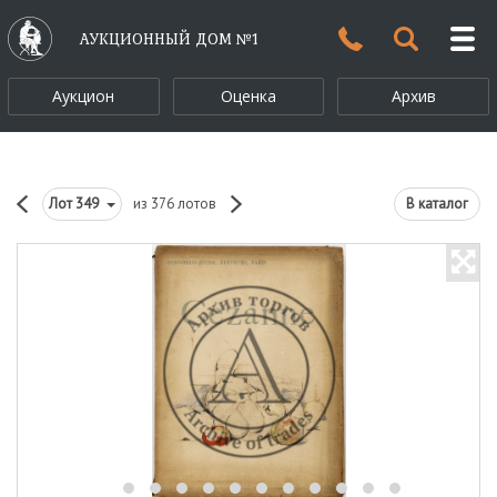
АУКЦИОННЫЙ ДОМ №1
Аукцион
Оценка
Архив
Лот
349
из 376 лотов
В каталог