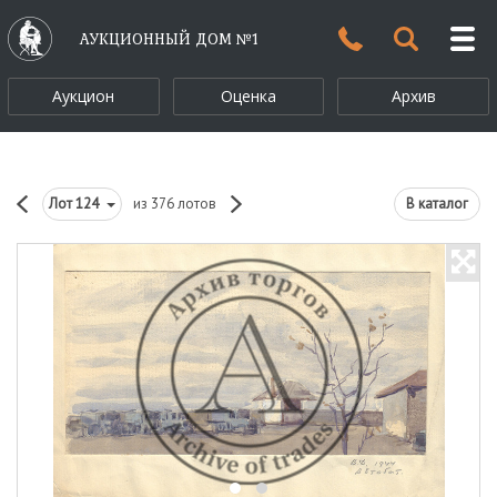
АУКЦИОННЫЙ ДОМ №1
Аукцион
Оценка
Архив
Лот
124
из 376 лотов
В каталог