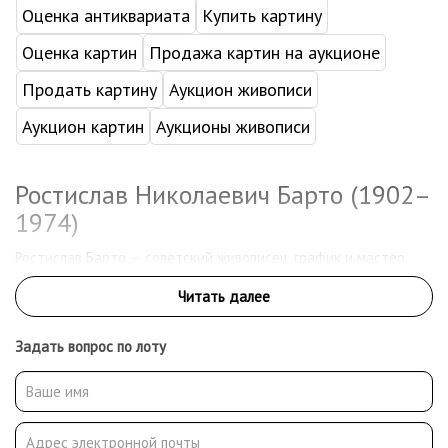
Оценка антиквариата
Купить картину
Оценка картин
Продажа картин на аукционе
Продать картину
Аукцион живописи
Аукцион картин
Аукционы живописи
Ростислав Николаевич Барто (1902–
1974)
Ростислав Барто — советский живописец, график и мастер
монотипии. Он оставил яркий след в искусстве XX века
благодаря оригинальному стилю, путешествиям по Кавказу и
приверженности художественным экспериментам. Его работы
отличает тонкое чувство формы, свободная композиция и
Задать вопрос по лоту
выразительный цвет.
Ранние годы и обучение
Барто родился 26 декабря 1902 года в Москве в