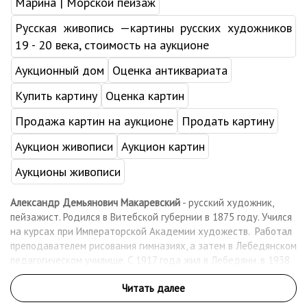
Марина | Морской пейзаж
Русская живопись —картины русских художников
19 - 20 века, стоимость на аукционе
Аукционный дом
Оценка антиквариата
Купить картину
Оценка картин
Продажа картин на аукционе
Продать картину
Аукцион живописи
Аукцион картин
Аукционы живописи
Александр Демьянович Макаревский
- русский художник,
пейзажист. Родился в Витебской губернии в 1875 году. Учился
на курсах при Императорской Академии художеств. Работал
преподавателем рисования гимназиях, а затем в Лебедянском
педагогическом училище. С 1917 года жил в Лебедяни, в 1938
году был осужден за контрреволюционную деятельность, но
в 1938-ом освобожден и полностью оправдан.