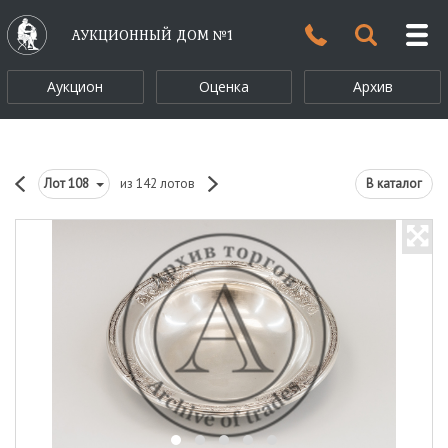
АУКЦИОННЫЙ ДОМ №1
Аукцион
Оценка
Архив
Лот
108
из 142 лотов
В каталог