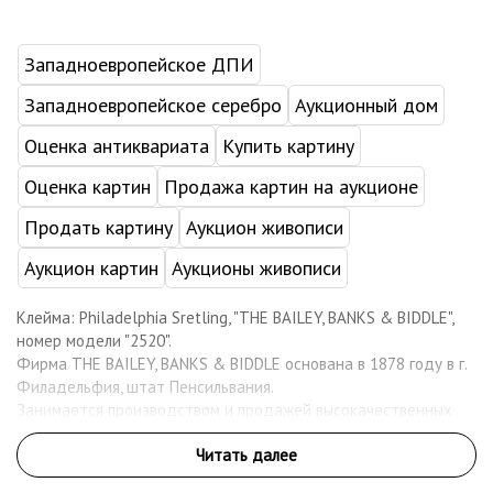
Западноевропейское ДПИ
Западноевропейское серебро
Аукционный дом
Оценка антиквариата
Купить картину
Оценка картин
Продажа картин на аукционе
Продать картину
Аукцион живописи
Аукцион картин
Аукционы живописи
Клейма: Philadelphia Sretling, "THE BAILEY, BANKS & BIDDLE",
номер модели "2520".
Фирма THE BAILEY, BANKS & BIDDLE основана в 1878 году в г.
Филадельфия, штат Пенсильвания.
Занимается производством и продажей высокачественных
изделий из серебра, а также столовой посуды.