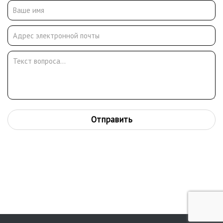
Государственным издательством изобразительного искусства
(ИЗОГИЗ), выполнял общественно-политические и
сельскохозяйственные плакаты: «Выращивайте кукурузу!»
(1955), «Этих лет не смолкнет слава!» (1956), «У хорошего
колхоза нет поломанного воза. Во – время ремонтируй
колхозный инвентарь!» (1957); с художником А. Трофимовым
автор плаката «И зимой будут свежие овощи!» (1956).
Занимался живописью, писал пейзажи и жанровые картины:
«На прогулке» (1955).
В 60-е годы работал в издательстве «Советская Россия»,
иллюстрируя книги советских писателей. Много сил и энергии
Отправить
Валентин Павлович отдавал педагогической деятельности,
преподавая в последние годы жизни в СХШ им. В. И. Сурикова.
В 1976 году Московская организация Союза художников
РСФСР организовала выставку живописи и графики
художника В. П. Тишкина.