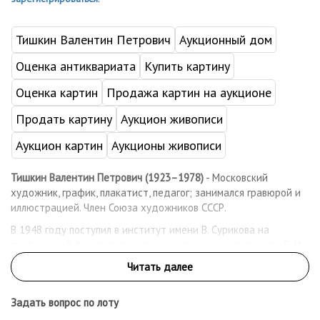
Тишкин Валентин Петрович
Аукционный дом
Оценка антиквариата
Купить картину
Оценка картин
Продажа картин на аукционе
Продать картину
Аукцион живописи
Аукцион картин
Аукционы живописи
Тишкин Валентин Петрович (1923–1978)
- Московский
художник, график, плакатист, педагог; занимался гравюрой и
иллюстрацией. Член Союза художников СССР.
В 1948 году поступил в институт имени В. Сурикова на
графический факультет, учился у выдающихся педагогов Е. И.
Кибрика и М. В. Маторина. Его дип­ломной работой была серия
иллюстраций к книге С. Злобина «Степан Ра­зин», выполненная
в технике ксилографии.
Задать вопрос по лоту
После окончания института В. П. Тишкин сотрудничал с