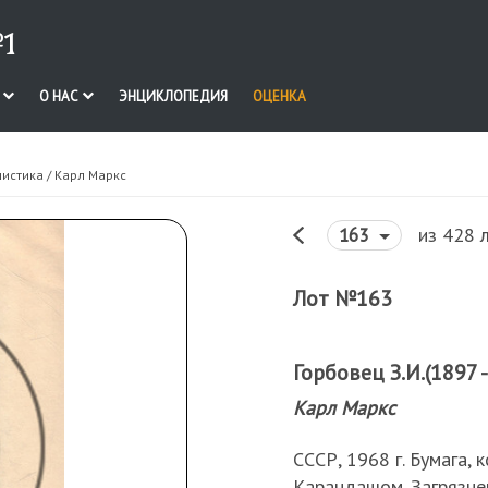
1
И
О НАС
ЭНЦИКЛОПЕДИЯ
ОЦЕНКА
нистика
/ Карл Маркс
из 428 
163
Лот №163
Горбовец З.И.(1897 -
Карл Маркс
СССР, 1968 г. Бумага, 
Карандашом. Загрязне