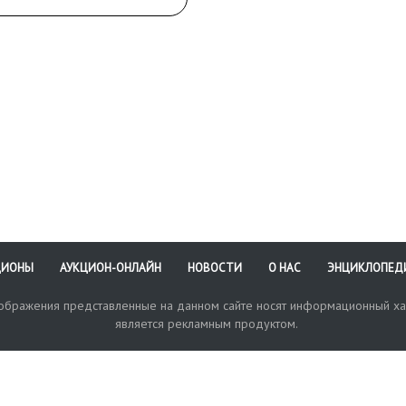
ЦИОНЫ
АУКЦИОН-ОНЛАЙН
НОВОСТИ
О НАС
ЭНЦИКЛОПЕД
зображения представленные на данном сайте носят информационный ха
является рекламным продуктом.
кая поддержка
Оплата и доставка
Политика конфиденциальнос
Любые в
отправи