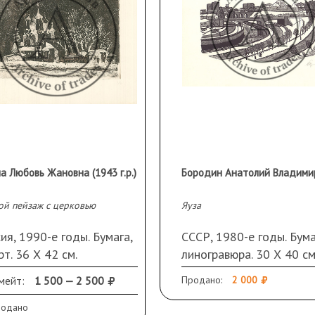
а Любовь Жановна (1943 г.р.)
ой пейзаж с церковью
Яуза
ия, 1990-е годы. Бумага,
СССР, 1980-е годы. Бума
т. 36 Х 42 см.
линогравюра. 30 Х 40 см
Подпись справа внизу.
мейт:
1 500 — 2 500
Продано:
2 000
родано