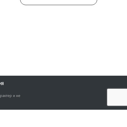
ИЯ
рактер и не
ти
опросы, жалобы или пожелания по работе аукциона вы можете
Поиск по сайту
ть нам через форму обратной связи: