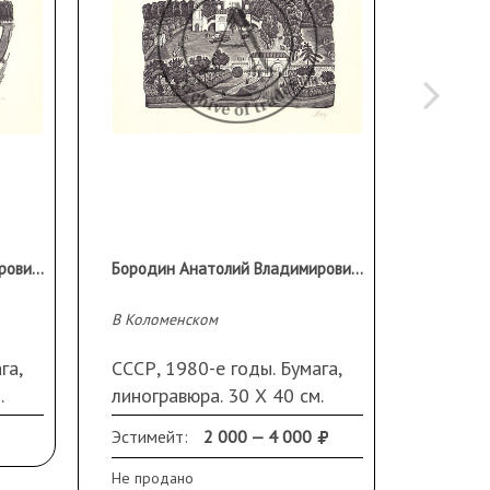
Бородин Анатолий Владимирович (1935 г.р.)
Бородин Анатолий Владимирович (1935 г.р.)
В Коломенском
Танец
га,
СССР, 1980-е годы. Бумага,
Россия,
.
линогравюра. 30 Х 40 см.
литогр
Подпись справа внизу.
Подпис
Эстимейт:
2 000 — 4 000
Эстиме
внизу.
Не продано
Не прод