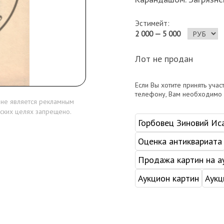
Эстимейт:
2 000 — 5 000
Лот не продан
Если Вы хотите принять учас
телефону, Вам необходимо
 не является рекламным
ских целях запрещено.
Горбовец Зиновий Ис
Оценка антиквариата
Продажа картин на а
Аукцион картин
Аукц