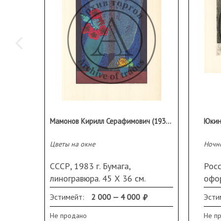
Мамонов Кирилл Серафимович (1937 г.р.)
Юкин
Цветы на окне
Ночн
СССР, 1983 г. Бумага,
Росс
линогравюра. 45 Х 36 см.
офор
Подпись справа внизу. Замятие
Эстимейт:
2 000 — 4 000
Эсти
в правом нижнем углу.
Не продано
Не п