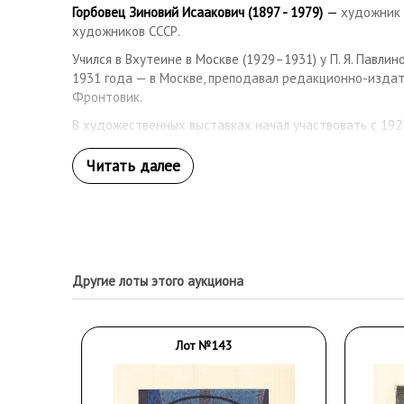
Горбовец Зиновий Исаакович (1897 - 1979)
—
художник 
художников СССР.
Учился в Вхутеине в Москве (1929–1931) у П. Я. Павлино
1931 года — в Москве, преподавал редакционно-издат
Фронтовик.
В художественных выставках начал участвовать с 1927
Другие лоты этого аукциона
Лот №143