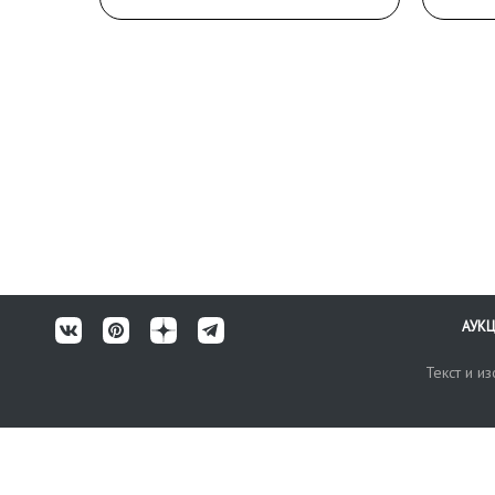
АУК
Текст и и
Карта сайта
Техничес