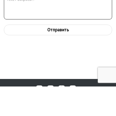
Отправить
Любые вопросы, жалобы или пожелания по работе аукциона вы
© 2017-2026. Аукционный Дом №1
можете отправить нам через форму обратной связи: