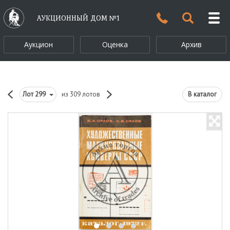
АУКЦИОННЫЙ ДОМ №1
Аукцион
Оценка
Архив
Лот
299
из 309 лотов
В каталог