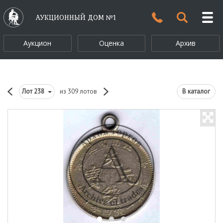
АУКЦИОННЫЙ ДОМ №1
Аукцион
Оценка
Архив
Лот
238
из 309 лотов
В каталог