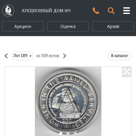
АУКЦИОННЫЙ ДОМ №1
Аукцион
Оценка
Архив
Лот
189
из 309 лотов
В каталог