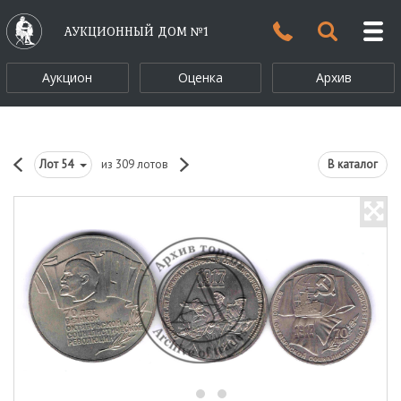
АУКЦИОННЫЙ ДОМ №1
Аукцион
Оценка
Архив
Лот
54
из 309 лотов
В каталог