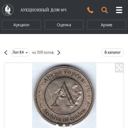
АУКЦИОННЫЙ ДОМ №1
Аукцион
Оценка
Архив
Лот
84
из 309 лотов
В каталог