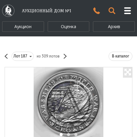
АУКЦИОННЫЙ ДОМ №1
Аукцион
Оценка
Архив
Лот
187
из 309 лотов
В каталог