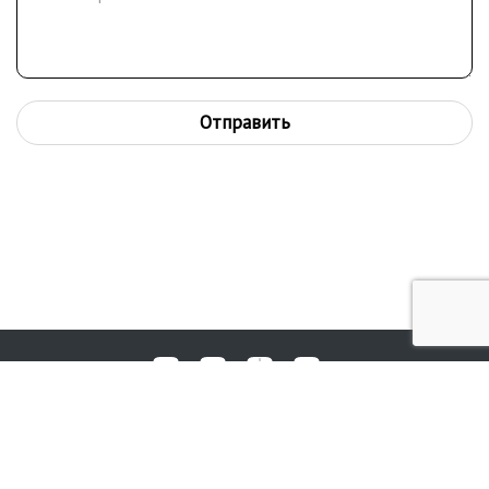
Отправить
Любые вопросы, жалобы или пожелания по работе аукциона вы
© 2017-2026. Аукционный Дом №1
можете отправить нам через форму обратной связи: