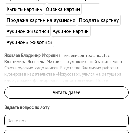
Купить картину
Оценка картин
Продажа картин на аукционе
Продать картину
Аукцион живописи
Аукцион картин
Аукционы живописи
Яковлев Владимир Игоревич
- живописец, график. Дед
Владимира Яковлева Михаил — художник - пейзажист, член
Союза русских художников. В детстве Владимир работал
курьером в издательстве «Искусство», учился на ретушера,
как художник формировался самостоятельно. После
Всемирного фестиваля молодежи (1957) начинает работать в
духе ташизма. В 1960 - е годы складывается его
индивидуальная манера. Основные жанры — портрет и
натюрморт. Предметы, чаще всего одинокие цветы, пишет с
Задать вопрос по лоту
трагической остротой и экспрессией. Создает глубоко
личностный пластический язык, названный впоследствии
критиками «интимным магическим лиризмом». Несмотря на
очень плохое зрение, много работает, в основном гуашью на