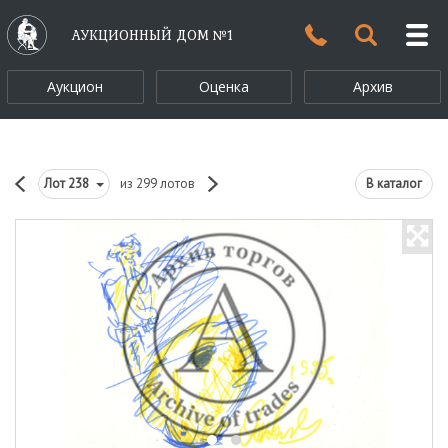
АУКЦИОННЫЙ ДОМ №1
Аукцион
Оценка
Архив
Лот
238
из 299 лотов
В каталог