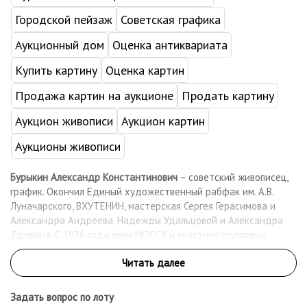
Городской пейзаж
Советская графика
Аукционный дом
Оценка антиквариата
Купить картину
Оценка картин
Продажа картин на аукционе
Продать картину
Аукцион живописи
Аукцион картин
Аукционы живописи
Бурыкин Александр Константинович
– советский живописец,
график. Окончил Единый художественный рабфак им. А.В.
Луначарского, ВХУТЕНИН, мастерская Сергея Герасимова и
Александра Андреева, Надежды Удальцовой и Александра
Древина. С 1936 года член МОССХ и участник групповых
выставок. Работал в пейзажном и портретном жанре: писал
подмосковные пейзажи, рабочих завода им. В.И. Ленина и
другое. Александр Бурыкин много работал в акварельной
технике, писал лирические пейзажи, архитектурные и
Задать вопрос по лоту
интерьерные мотивы, обнаженную натуру. Работы художника