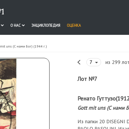
1
И
О НАС
ЭНЦИКЛОПЕДИЯ
ОЦЕНКА
 mit uns (С нами Бог) (1944 г.)
из 299 ло
7
Лот №7
Ренато Гуттузо(1912 
Gott mit uns (С нами Бо
Из папки 20 DISEGNI
PAOLO PASOLINI. Италия