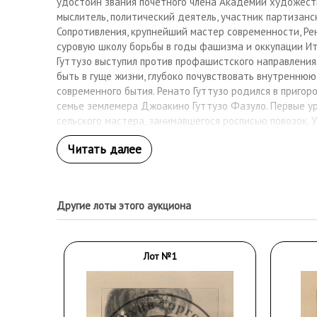
удостоин звания почетного члена Академии художест
мыслитель, политический деятель, участник партизан
Сопротивления, крупнейший мастер современности, Ре
суровую школу борьбы в годы фашизма и оккупации Ит
Гуттузо выступил против профашистского направления 
быть в гуще жизни, глубоко почувствовать внутренню
современного бытия. Ренато Гуттузо родился в пригор
семье землемера Джоакино Гуттузо Фазуло. Первые ур
сельского мастера, занимавшегося росписью повозок. У
курсы художника-футуриста Пиппо Риццо. В 1931 году 
Куадриенналле — проходящей раз в четыре года выст
художников в Палермо, где две его картины были отме
году поступил на факультет права в университете Пал
учёбу и переехал в Рим. Работал реставратором в гале
Другие лоты этого аукциона
Гуттузо сближается с деятелями искусства, оппозици
Его статья о Пикассо (1933) в газете «Ора» повлекла з
стороны цензуры в нарушении общественной безопасно
арт-объединение «Корренте» («Течение»), издающее
Лот №1
литературно-художественный журнал. В 1940 году Гут
Коммунистическую партию Италии (с 1956 — в ЦК Комп
мировой войны Гуттузо создаёт одно из знаменитейш
«Распятие»: «Я хочу написать эту казнь Христа как 