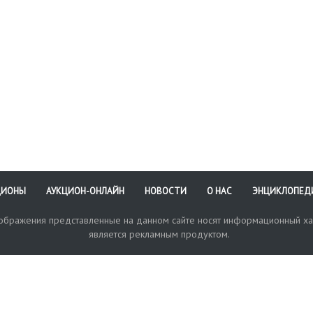
бражение) 30 Х 24,5 см
т).
ЦИОНЫ
АУКЦИОН-ОНЛАЙН
НОВОСТИ
О НАС
ЭНЦИКЛОПЕД
зображения представленные на данном сайте носят информационный ха
является рекламным продуктом.
кая поддержка
Оплата и доставка
Политика конфиденциальнос
Любые в
отправи
© 2017-2026. Аукционный Дом №1