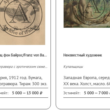
ния, тюрьмы, казни за
центре композиции фигура
а «Распятие»
 и вызвала недовольство
ротивления в составе
икле Фаззини, Антонио
учредил группу
Нео-
группы «Новый фронт
усств» объединял
 своей целью создание
Франц фон Байрос/Franz von Bayros (1866 - 1924)
Неизвестный художник
разногласий
распалось. С Гуттузо
анеру изображения.
Гелиогравюра с эротическим сюжетом «Je les ai recu tous!»
Купальщицы
ндоне в 1950 году. В
та мира за серию
рия, 1912 год. Бумага,
Западная Европа, серед
жников в Фоссе
огравюра. Тираж 300 экз.
ХХ века. Холст, масло. 6
ной книгой в 1945 году.
я "Рисунки из будуара
75 см. В раме (сколы)
ожник в СССР 1960—1970-
мейт:
5 000 — 13 000
Эстимейт:
5 000 — 7 000
м СС" (Bilder aus dem
doir der Madame
 16,5 х15,7 см