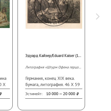
Эдуард Кайзер/Eduard Kaiser (1820 - 1895 гг.)
Неизве
Литография «Штурм Офена герцогом Карлом Лотарингским 2 сентября 1686 года»
Корабли
ина
Германия, конец ХIХ века.
Западн
0 Х
Бумага, литография. 46 Х 59
полови
см. Рама (сколы), стекло.
масло.
Эстимейт:
10 000 — 20 000
"Лисьи" пятна