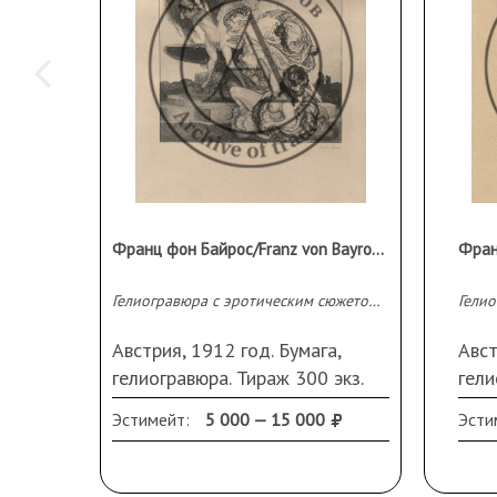
Христос как символ всех, кто сегодня терпит оскорбле
свои идеи». Картина перекликается с «Герникой» — в 
лошади — прямая цитата шедевра Пикассо
[1]
. Картин
экспонировалась на выставке «Премио Бергамо» (1942)
Ватикана. С 1943 года Гуттузо участник движения Соп
партизанской бригады Юга. В 1945 году вместе с Пер
Корпора и несколькими другими художниками Гуттузо 
кубиста
В 1946 году он был одним из руководителей 
искусств» (Fronte Nuovo delle Arti). «Новый фронт иск
художников различных направлений, провозгласивших
Франц фон Байрос/Franz von Bayros (1866 - 1924)
новых художественных ценностей. В 1948 году из-за 
между реалистами и абстракционистами объединение 
остались художники, исповедующие реалистическую м
Гелиогравюра с эротическим сюжетом «Monsieur Suzanne»
Первая персональная выставка Гуттузо состоялась в Ло
1951 году он стал лауреатом премии Всемирного сове
Австрия, 1912 год. Бумага,
Авст
рисунков «С нами Бог!», посвящённую гибели 320 зало
гелиогравюра. Тираж 300 экз.
гели
Адреатине в 1944 году. Эта серия была издана отдель
Серия "Рисунки из будуара
Сери
Наиболее публикуемый современный итальянский худ
Эстимейт:
5 000 — 15 000
Эсти
мадам СС" (Bilder aus dem
мада
х годах.
Boudoir der Madame CC). 6,5 Х
Bou
16 см (размер изображения);
CC).