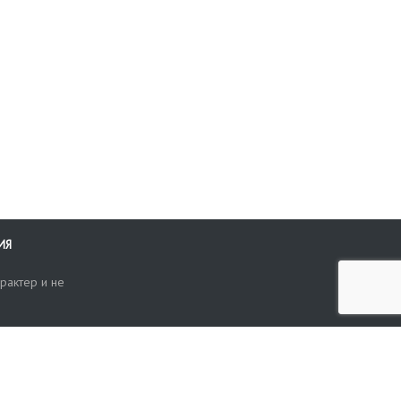
ИЯ
рактер и не
ти
опросы, жалобы или пожелания по работе аукциона вы можете
Поиск по сайту
ть нам через форму обратной связи: