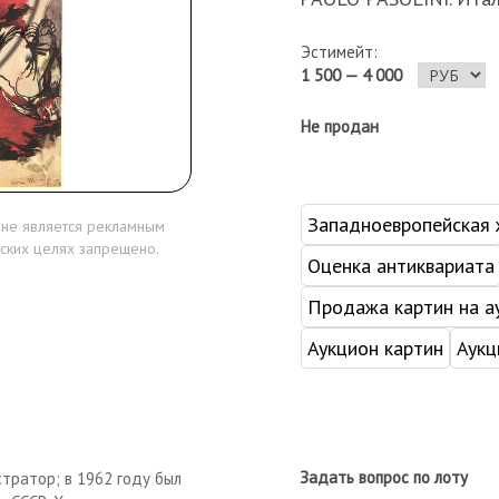
Эстимейт:
1 500 — 4 000
Не продан
Западноевропейская 
 не является рекламным
ских целях запрещено.
Оценка антиквариата
Продажа картин на а
Аукцион картин
Аукц
Задать вопрос по лоту
стратор; в 1962 году был