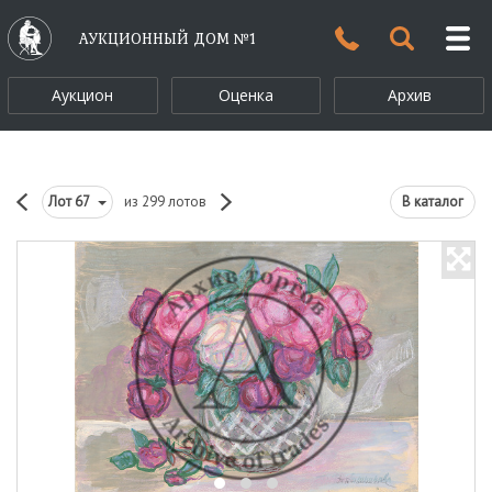
АУКЦИОННЫЙ ДОМ №1
Аукцион
Оценка
Архив
Лот
67
из 299 лотов
В каталог