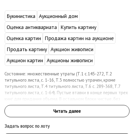
Букинистика
Аукционный дом
Оценка антиквариата
Купить картину
Оценка картин
Продажа картин на аукционе
Продать картину
Аукцион живописи
Аукцион картин
Аукционы живописи
Состояние: множественные утраты (Т.1 с.145-272, Т.2
титульного листа, с. 1-16, Т.3 полностью утрачен, кроме
титульного листа, Т.4 титульного листа, Т.6 с. 289-368, Т.7
титульного листа, с. 1-64). Пустые втавки в конце первых трех
книг для придания объема. В остальном блоки чистые, без
пятен.
Первое прижизненное издание полного собрания сочинений
автора.
Задать вопрос по лоту