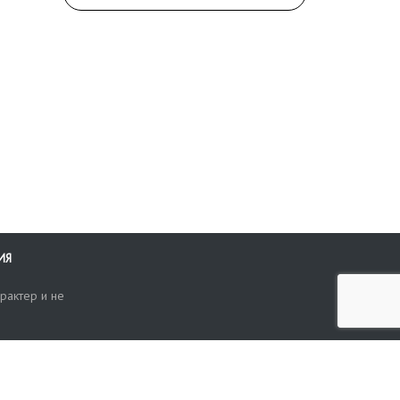
ИЯ
рактер и не
ти
опросы, жалобы или пожелания по работе аукциона вы можете
Поиск по сайту
ть нам через форму обратной связи: