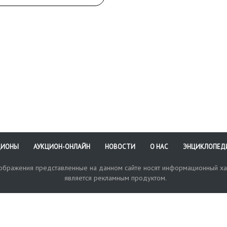
ы. СССР, 1924 год (?).
ка.
га, карандаш. 34 Х 21
Монограмма и дата
ва внизу
 коллекциях. Его
реждения и загрязнения
за точное и чуткое
кой школы. Его
оссии конца XIX — начала
ЦИОНЫ
АУКЦИОН-ОНЛАЙН
НОВОСТИ
О НАС
ЭНЦИКЛОПЕД
зображения представленные на данном сайте носят информационный ха
является рекламным продуктом.
кая поддержка
Оплата и доставка
Политика конфиденциальнос
Любые в
отправи