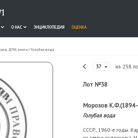
1
И
О НАС
ЭНЦИКЛОПЕДИЯ
ОЦЕНКА
ика, ДПИ, книги
/ Голубая вода
из 258 л
37
Лот №38
Морозов К.Ф.(1894
Голубая вода
СССР, 1960-е годы. Ка
из семьи художника. 