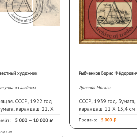
Его картины отличаются
 композицией и светом.
ода. Он часто показывал
 характеры людей.
сцены искренние и
ироды и душевность
вестный художник
исунка из альбома
Древняя Москва
пящая. СССР, 1922 год
СССР, 1939 год. Бумага, 
ы.
 Бумага, карандаш. 21, Х
карандаш. 11 Х 15,4 см 
оини.
м. Монограмма и дата
свету). Рама, стекло,
мейт:
5 000 — 10 000
Продано:
5 000
ва внизу.
паспарту
Сидящая обнаженная со
родано
етотенью.