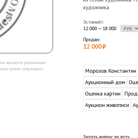
художника
Эстимейт:
12 000 — 18 000
Продан:
12 000
 не является рекламным
ских целях запрещено.
Морозов Константин
Аукционный дом
Оце
Оценка картин
Прода
Аукцион живописи
А
Задать вопрос по лоту