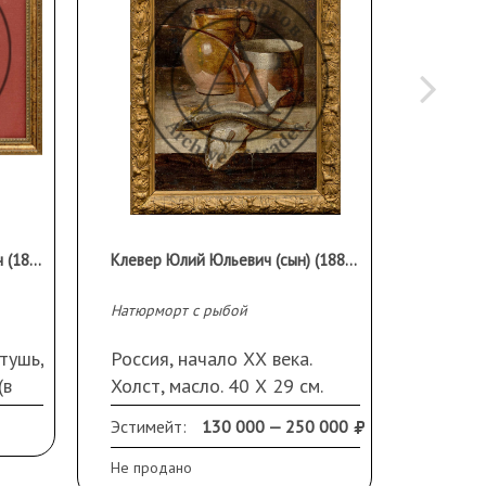
Рыбченков Борис Фёдорович (1899–1994 гг)
Клевер Юлий Юльевич (сын) (1882–1942 гг.)
Неизве
Натюрморт с рыбой
Натюрмо
тушь,
Россия, начало ХХ века.
СССР, 
(в
Холст, масло. 40 Х 29 см.
59,5 Х
Подпись в правом верхнем
Эстимейт:
130 000 — 250 000
Эстиме
углу. Реставрация, заплаты с
оборота. В раме.
Не продано
Не прод