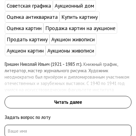
Советская графика
Аукционный дом
Оценка антиквариата
Купить картину
Оценка картин
Продажа картин на аукционе
Продать картину
Аукцион живописи
Аукцион картин
Аукционы живописи
Гришин Николай Ильич (1921 - 1985 гг.).
Книжный график,
литератор, мастер журнального рисунка. Художник
неоднократно был призёром и дипломированным участником
отечественных и зарубежных выставок. С 1940 по 1941 год
учился на искусствоведческом факультете института
философии, литературы и истории. В 1949 году окончил МГХИ
им. В.И. Сурикова, получив диплом с отличием. В первую
очередь Гришин получил всемирную славу как выдающийся
иллюстратор фантастики. Художник иллюстрировал как
Задать вопрос по лоту
любимых писателей Льва Толстого, Флобера, Киплинга, Дюма,
так и популярных фантастов Ивана Ефремова, Станислава
Лема. Работы художника выставлялись на международных