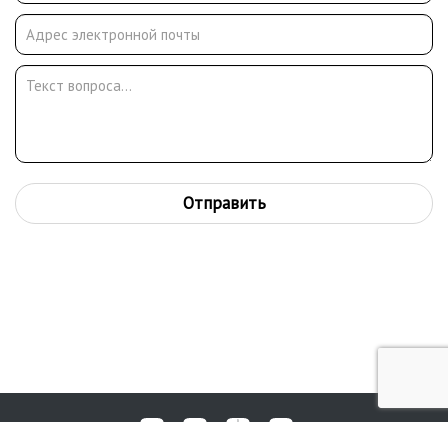
выставках книги в Лондоне, Брно, Лейпциге. Произведения
мастера хранятся в ГТГ, ГМИИ им. А.С. Пушкина, частных
собраниях и многих других
Отправить