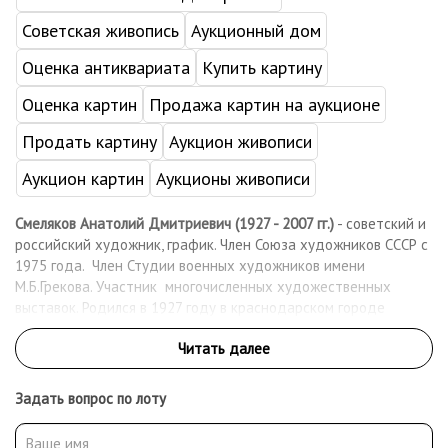
Советская живопись
Аукционный дом
Оценка антиквариата
Купить картину
Оценка картин
Продажа картин на аукционе
Продать картину
Аукцион живописи
Аукцион картин
Аукционы живописи
Смеляков Анатолий Дмитриевич (1927 - 2007 гг.)
- советский и
российский художник, график. Член Союза художников СССР с
1975 года. Член Студии военных художников имени
М.Б.Грекова. Участник многочисленных художественных
выставок. Родился в 1927 году в краснодарском городе
Кропоткине в семье учителей. Первым на талантливого
мальчика обратил внимание его школьный учитель рисования,
большой поклонник живописи, в доме которого хранились
подлинники произведений Васнецова и Репина. Во время
Задать вопрос по лоту
Великой Отечественной войны служил в Свердловске,
одновременно посещал студию военных художников. В 1948