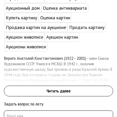
Аукционный дом
Оценка антиквариата
Купить картину
Оценка картин
Продажа картин на аукционе
Продать картину
Аукцион живописи
Аукцион картин
Аукционы живописи
Вериго Анатолий Константинович (1922 - 2001)
- член Союза
Художников СССР. Учился в МСХШ. В 1942 г., окончив
художественную школу, был призван в ряды Красной Армии. В
1944 году был отозван в студию им. Грекова при Главном
Политическом Управлении Красной Армии. С 1944 г. по 1946 г.
служил в студии, в качестве военного художника. Находясь в
студии, участвовал на двух выставках: в 1945 г. – картиной
«После боя под Яссами», в 1946 г. – «На Южном Сахалине». С
1950 г. по 1956 г. учился в художественном институте им.
Задать вопрос по лоту
Сурикова, дипломная работа – серия «Москвичи в летнее
воскресенье», руководитель Е.А. Кибрик. Участник выставок с