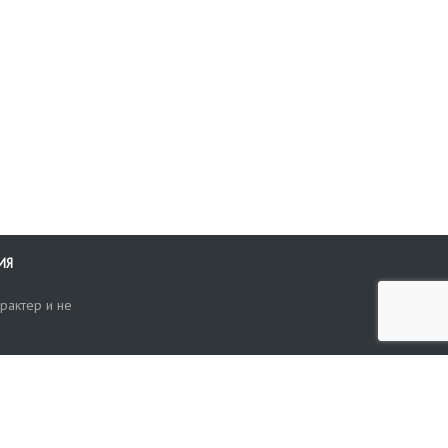
ИЯ
рактер и не
ти
опросы, жалобы или пожелания по работе аукциона вы можете
Поиск по сайту
ть нам через форму обратной связи: