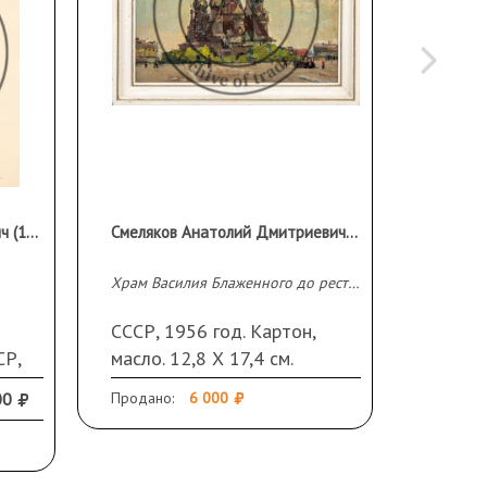
Могилевский Юрий Борисович (1924 - 2002 гг.)
Смеляков Анатолий Дмитриевич (1927 - 2007)
Храм Василия Блаженного до реставрации
СССР, 1956 год. Картон,
СССР, 
СР,
масло. 12,8 Х 17,4 см.
масло.
Небольшие загрязнения. В
00
Продано:
6 000
Продано
см
раме
ание