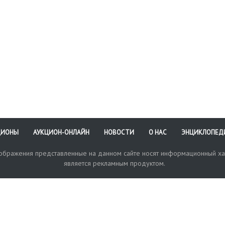
Подпись и дата справа
внизу. Справа внизу
авторская дарственная
надпись
ЦИОНЫ
АУКЦИОН-ОНЛАЙН
НОВОСТИ
О НАС
ЭНЦИКЛОПЕД
зображения представленные на данном сайте носят информационный ха
является рекламным продуктом.
кая поддержка
Оплата и доставка
Политика конфиденциальнос
Любые в
отправи
© 2017-2026. Аукционный Дом №1