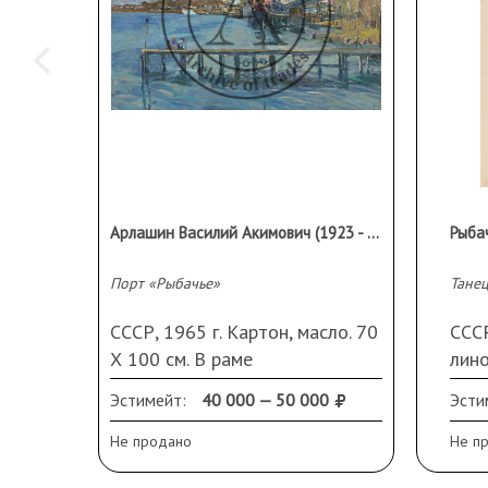
Арлашин Василий Акимович (1923 - 1998 гг.)
Порт «Рыбачье»
Тане
СССР, 1965 г. Картон, масло. 70
СССР
Х 100 см. В раме
лино
свет
Эстимейт:
40 000 — 50 000
Эсти
номе
спра
Не продано
Не п