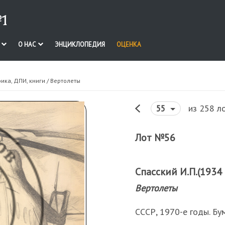
1
И
О НАС
ЭНЦИКЛОПЕДИЯ
ОЦЕНКА
ика, ДПИ, книги
/ Вертолеты
из 258 л
55
Лот №56
Спасский И.П.(1934 г
Вертолеты
СССР, 1970-е годы. Бу