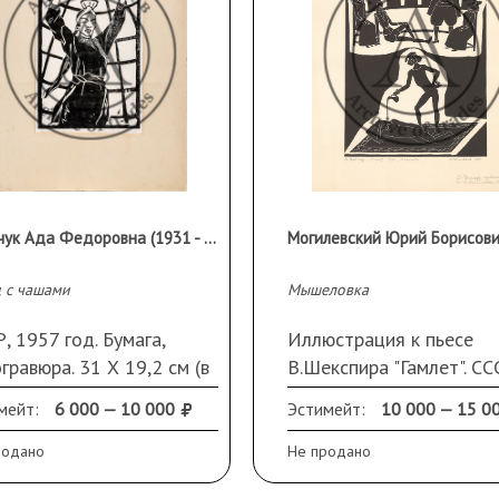
Рыбачук Ада Федоровна (1931 - 2010 гг.)
ц с чашами
Мышеловка
, 1957 год. Бумага,
Иллюстрация к пьесе
гравюра. 31 Х 19,2 см (в
В.Шекспира "Гамлет". СС
у). Слева внизу подпись и
1987 год. Бумага,
мейт:
6 000 — 10 000
Эстимейт:
10 000 — 15 0
р оттиска "3/4", подпись
линогравюра. 38,7 Х 29 
ва внизу.
(лист). Слева внизу назв
родано
Не продано
и номер оттиска "1/30".