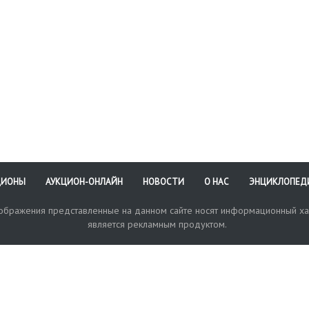
ЦИОНЫ
АУКЦИОН-ОНЛАЙН
НОВОСТИ
О НАС
ЭНЦИКЛОПЕД
зображения представленные на данном сайте носят информационный ха
является рекламным продуктом.
кая поддержка
Оплата и доставка
Политика конфиденциальнос
Любые в
отправи
© 2017-2026. Аукционный Дом №1