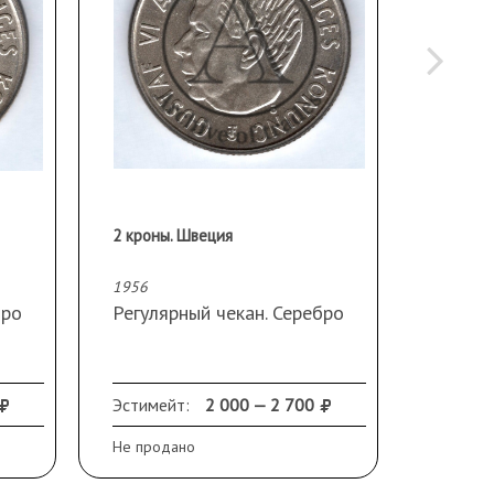
2 кроны. Швеция
2 кроны
1956
1958
бро
Регулярный чекан. Серебро
Регуля
Эстимейт:
2 000 — 2 700
Эстиме
Не продано
Не прод