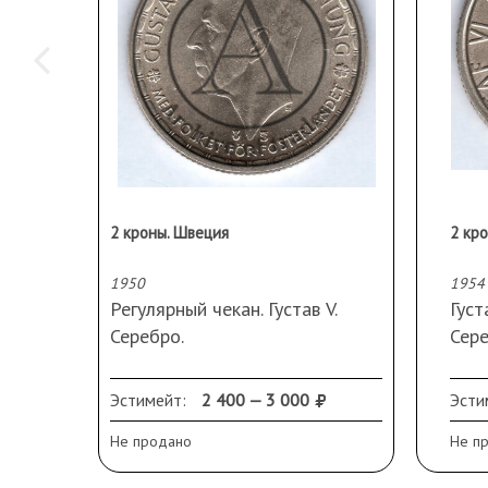
2 кроны. Швеция
2 кр
1950
1954
Регулярный чекан. Густав V.
Густ
Серебро.
Сере
Эстимейт:
2 400 — 3 000
Эсти
Не продано
Не п