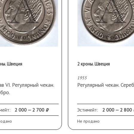
оны. Швеция
2 кроны. Швеция
1955
ав VI. Регулярный чекан.
Регулярный чекан. Сере
бро.
мейт:
2 000 — 2 700
Эстимейт:
2 000 — 2 800
родано
Не продано