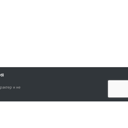
ИЯ
рактер и не
ти
опросы, жалобы или пожелания по работе аукциона вы можете
Поиск по сайту
ть нам через форму обратной связи: