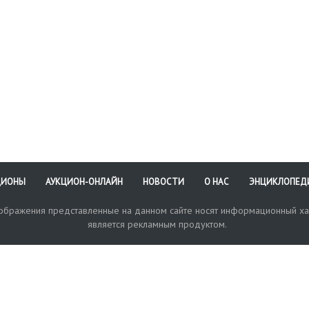
ЦИОНЫ
АУКЦИОН-ОНЛАЙН
НОВОСТИ
О НАС
ЭНЦИКЛОПЕД
зображения представленные на данном сайте носят информационный ха
является рекламным продуктом.
кая поддержка
Оплата и доставка
Политика конфиденциальнос
Любые в
отправи
© 2017-2026. Аукционный Дом №1