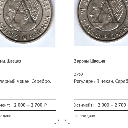
оны. Швеция
2 кроны. Швеция
1963
лярный чекан. Серебро.
Регулярный чекан. Сере
мейт:
2 000 — 2 700
Эстимейт:
2 000 — 2 700
родано
Не продано