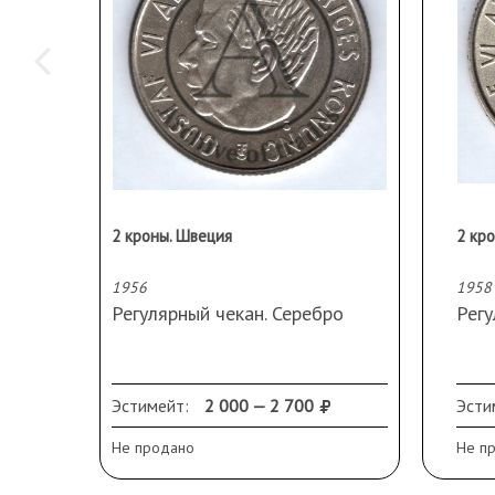
2 кроны. Швеция
2 кр
1956
1958
Регулярный чекан. Серебро
Регу
Эстимейт:
2 000 — 2 700
Эсти
Не продано
Не п