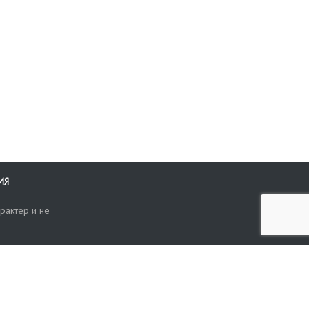
ИЯ
рактер и не
ти
опросы, жалобы или пожелания по работе аукциона вы можете
Поиск по сайту
ть нам через форму обратной связи: