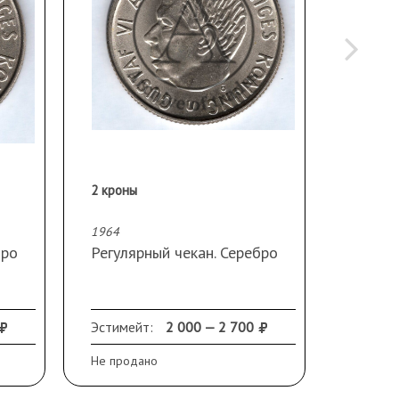
2 кроны
2 кроны
1964
1965
бро
Регулярный чекан. Серебро
Регуля
Эстимейт:
2 000 — 2 700
Эстиме
Не продано
Не прод