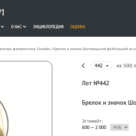
1
И
О НАС
ЭНЦИКЛОПЕДИЯ
ОЦЕНКА
ателия, фалеристика. Онлайн
/ Брелок и значок Шотландской футбольной асс
из 500 
442
Лот №442
Брелок и значок Ш
Эстимейт:
600 — 2 000