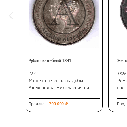
Рубль свадебный 1841
1841
1826
Монета в честь свадьбы
Ремо
Александра Николаевича и
снят
принцессы Марии
Александровны
Продано:
200 000
Прод
Тираж 900. Gube F/H. GUBE
FECIT. Биткин R1