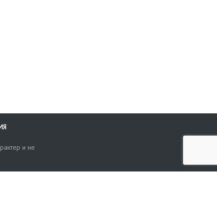
ИЯ
рактер и не
ти
опросы, жалобы или пожелания по работе аукциона вы можете
Поиск по сайту
ть нам через форму обратной связи: