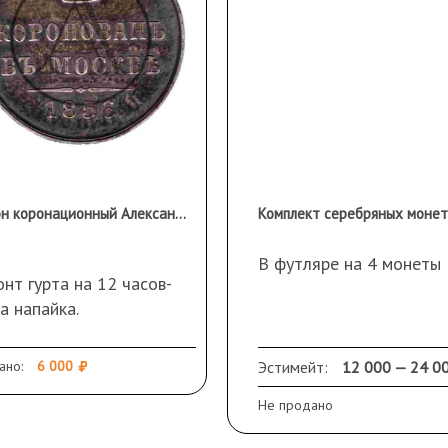
Жетон коронационный Александр II
В футляре на 4 монеты
нт гурта на 12 часов-
а напайка.
ано:
6 000
Эстимейт:
12 000 — 24 0
Не продано