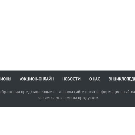
ЦИОНЫ
АУКЦИОН-ОНЛАЙН
НОВОСТИ
О НАС
ЭНЦИКЛОПЕД
зображения представленные на данном сайте носят информационный ха
является рекламным продуктом.
кая поддержка
Оплата и доставка
Политика конфиденциальнос
Любые в
отправи
© 2017-2026. Аукционный Дом №1