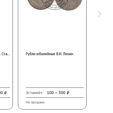
Комплект серебряных монет. Станиславский и Эйзенштейн
Рубли юбилейные В.И. Ленин
1990
Серия 
Амери
Унция 
Проба
00
Эстимейт:
100 — 300
Эстиме
Не продано
Не прод