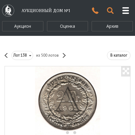
АУКЦИОННЫЙ ДОМ №1
Аукцион
Оценка
Архив
Лот
138
из 500 лотов
В каталог