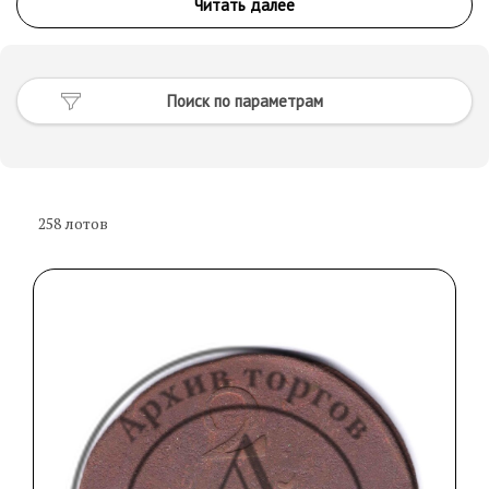
258
лотов