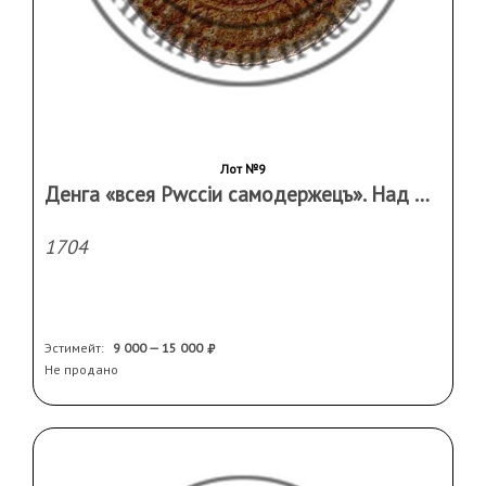
Лот №9
Денга «всея Рwcciи самодержецъ». Над ДЕ розетка четыре лепестка
1704
Эстимейт:
9 000 — 15 000
Не продано