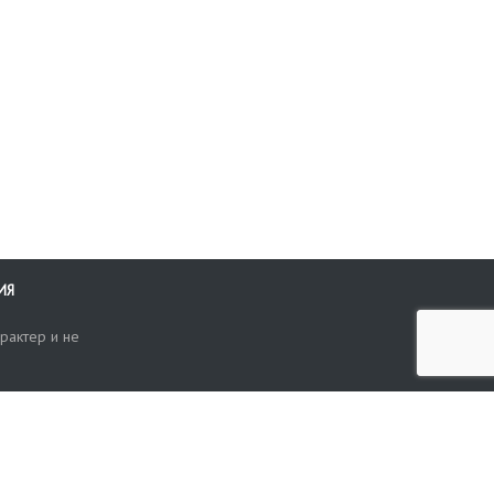
ИЯ
рактер и не
ти
опросы, жалобы или пожелания по работе аукциона вы можете
Поиск по сайту
ть нам через форму обратной связи: