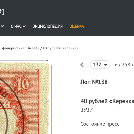
1
И
О НАС
ЭНЦИКЛОПЕДИЯ
ОЦЕНКА
я, фалеристика" Онлайн
/ 40 рублей «Керенка»
из 258 
132
Лот №138
40 рублей «Керенк
1917
Состояние пресс.