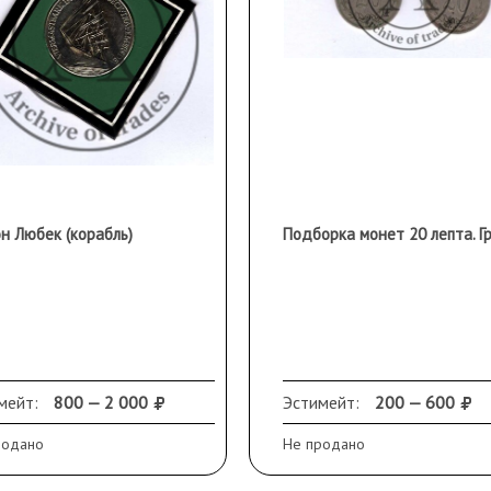
н Любек (корабль)
Подборка монет 20 лепта. Г
мейт:
800 — 2 000
Эстимейт:
200 — 600
родано
Не продано