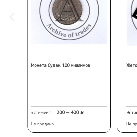
Монета Судан. 100 миллимов
Жето
Эстимейт:
200 — 400
Эсти
Не продано
Не п