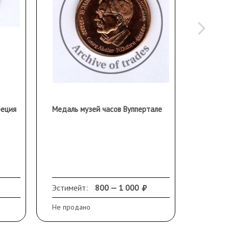
реция
Медаль музей часов Вуппертале
Подборк
20 в.
Эстимейт:
800 — 1 000
Эстиме
Не продано
Не прод