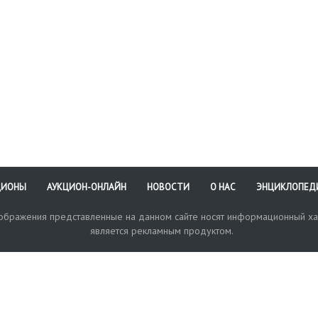
ЦИОНЫ
АУКЦИОН-ОНЛАЙН
НОВОСТИ
О НАС
ЭНЦИКЛОПЕД
зображения представленные на данном сайте носят информационный ха
является рекламным продуктом.
кая поддержка
Оплата и доставка
Политика конфиденциальнос
Любые в
отправи
© 2017-2026. Аукционный Дом №1