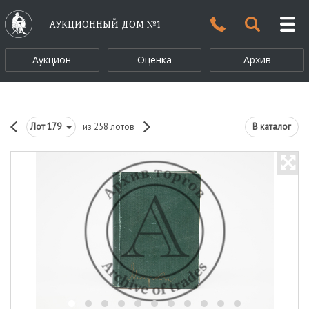
АУКЦИОННЫЙ ДОМ №1
Аукцион
Оценка
Архив
Лот
179
из 258 лотов
В каталог