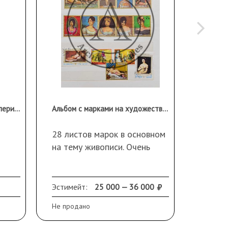
3 конверта космический эксперимент Сирена, СССР
Альбом с марками на художественны темы
Альбом 
28 листов марок в основном
на тему живописи. Очень
интересное собрание из
старой коллекции!
Эстимейт:
25 000 — 36 000
Эстиме
Не продано
Не прод