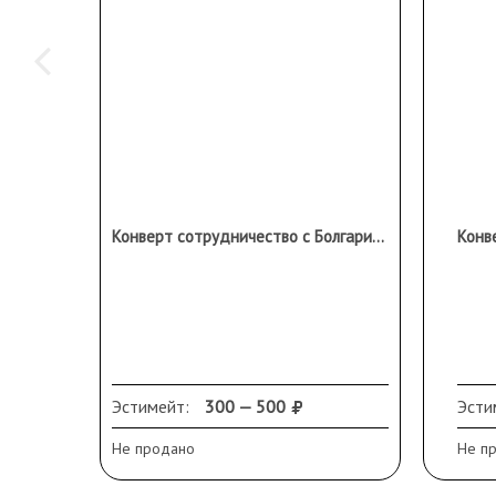
Конверт сотрудничество с Болгарией 6 коп., СССР
Эстимейт:
300 — 500
Эсти
Не продано
Не п