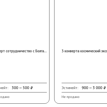
Конверт сотрудничество с Болгарией 32 коп., СССР
мейт:
300 — 500
Эстимейт:
900 — 3 000
родано
Не продано