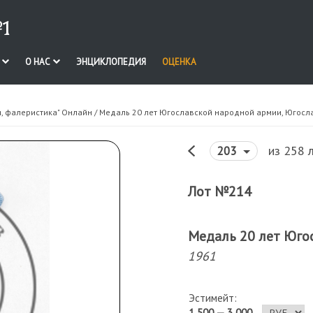
1
И
О НАС
ЭНЦИКЛОПЕДИЯ
ОЦЕНКА
я, фалеристика" Онлайн
/ Медаль 20 лет Югославской народной армии, Югосл
из 258 
203
Лот №214
Медаль 20 лет Юго
1961
Эстимейт:
1 500 — 3 000