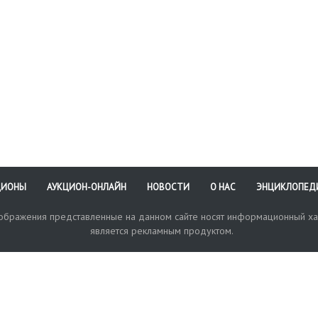
ЦИОНЫ
АУКЦИОН-ОНЛАЙН
НОВОСТИ
О НАС
ЭНЦИКЛОПЕД
зображения представленные на данном сайте носят информационный ха
является рекламным продуктом.
кая поддержка
Оплата и доставка
Политика конфиденциальнос
Любые в
отправи
© 2017-2026. Аукционный Дом №1