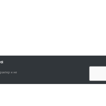
ИЯ
рактер и не
ти
опросы, жалобы или пожелания по работе аукциона вы можете
Поиск по сайту
ть нам через форму обратной связи: