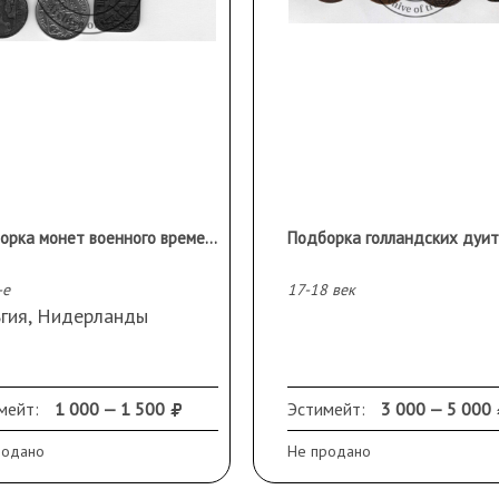
Подборка монет военного времени. Оккупация фашистской Германии 7 шт.
-е
17-18 век
ьгия, Нидерланды
мейт:
1 000 — 1 500
Эстимейт:
3 000 — 5 000
родано
Не продано