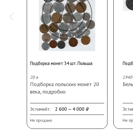
Подборка монет 34 шт. Польша
20 в
1940
Подборка польских монет 20
Бел
века, подробно
иллюстрирующая состояние
экономики этой страны.
Эстимейт:
2 600 — 4 000
Эсти
Не продано
Не п