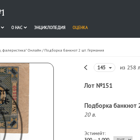
1
И
О НАС
ЭНЦИКЛОПЕДИЯ
ОЦЕНКА
я, фалеристика" Онлайн
/ Подборка банкнот 2 шт. Германия
из 258 
145
Лот №151
Подборка банкнот 2
20 в.
Эстимейт:
300 — 1 000