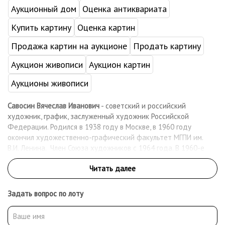
Аукционный дом
Оценка антиквариата
Купить картину
Оценка картин
Продажа картин на аукционе
Продать картину
Аукцион живописи
Аукцион картин
Аукционы живописи
Савосин Вячеслав Иванович
- советский и российский
художник, график, заслуженный художник Российской
Федерации. Родился в 1938 году в Москве, в 1960 году
окончил художественно-графический факультет МГПИ им.
В.И. Ленина. Член Союза художников с 1964 года. В 1960-е
годы создал серию портретов в технике линогравюры, за
которые получил ежеголную премию МОСХа. Выставлять свои
живописные произведения начал только в конце 1980-х годов,
хотя активно участвовал в выставках в качестве графика с
Задать вопрос по лоту
начала 1960-х. Вячеслав Иванович скончался в 2014 году в
Москве.